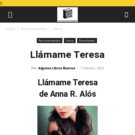
Inicio
Recomendados
libros
Recomendados
libros
Novedades
Llámame Teresa
Por
Algunos Libros Buenos
-
7 febrero, 2023
Llámame Teresa
de Anna R. Alós