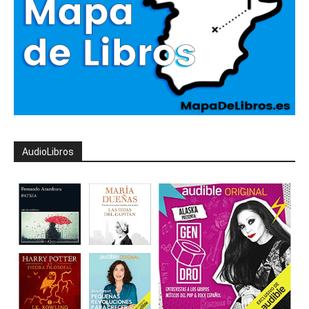
AudioLibros