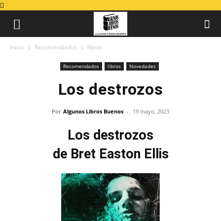
Inicio
Recomendados
libros
Recomendados
libros
Novedades
Los destrozos
Por
Algunos Libros Buenos
-
19 mayo, 2023
Los destrozos
de Bret Easton Ellis