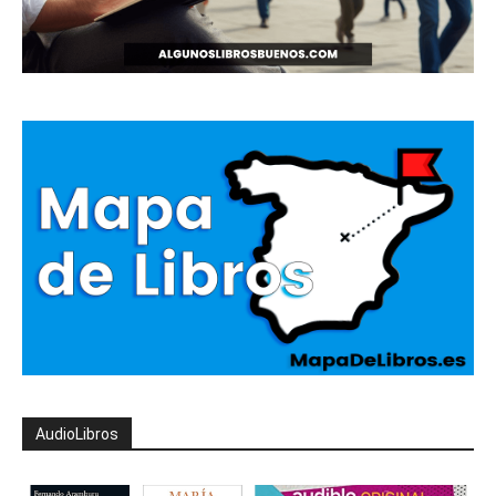
AudioLibros