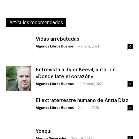
Artículos recomendados
Vidas arrebatadas
Algunos Libros Buenos
-
4 enero, 2021
0
Entrevista a Tyler Keevil, autor de
«Donde late el corazón»
Algunos Libros Buenos
-
11 febrero, 2022
0
El extraterrestre humano de Antía Díaz
Algunos Libros Buenos
-
24 julio, 2020
0
Yonqui
Marcos Sangrador
-
24 abril, 2023
0