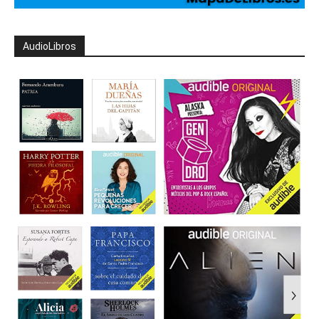
AudioLibros