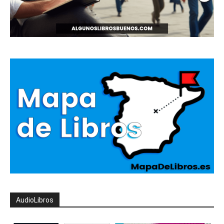
AudioLibros