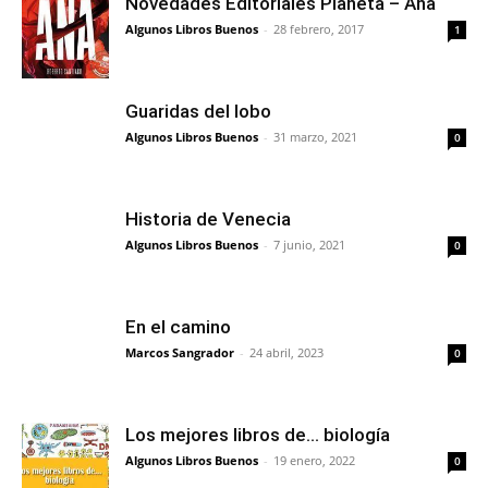
Novedades Editoriales Planeta – Ana
Algunos Libros Buenos
-
28 febrero, 2017
1
Guaridas del lobo
Algunos Libros Buenos
-
31 marzo, 2021
0
Historia de Venecia
Algunos Libros Buenos
-
7 junio, 2021
0
En el camino
Marcos Sangrador
-
24 abril, 2023
0
Los mejores libros de… biología
Algunos Libros Buenos
-
19 enero, 2022
0