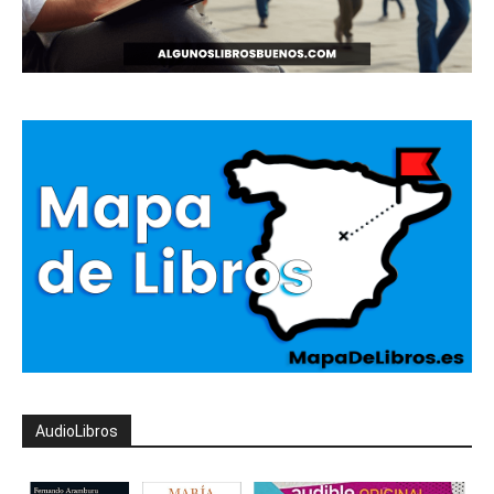
AudioLibros