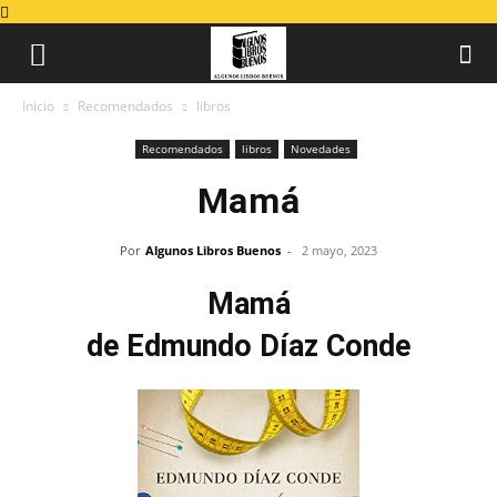
Inicio
Recomendados
libros
Recomendados
libros
Novedades
Mamá
Por
Algunos Libros Buenos
-
2 mayo, 2023
Mamá
de Edmundo Díaz Conde