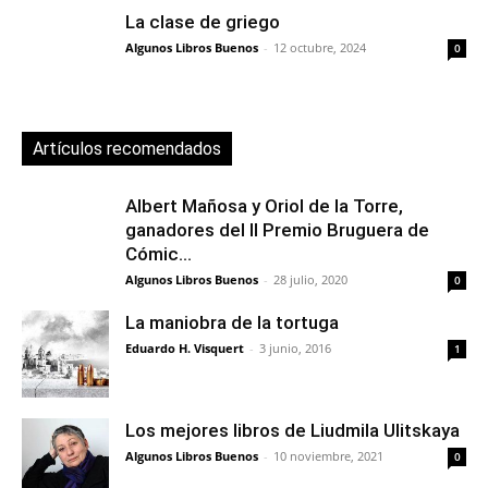
La clase de griego
Algunos Libros Buenos
-
12 octubre, 2024
0
Artículos recomendados
Albert Mañosa y Oriol de la Torre,
ganadores del II Premio Bruguera de
Cómic...
Algunos Libros Buenos
-
28 julio, 2020
0
La maniobra de la tortuga
Eduardo H. Visquert
-
3 junio, 2016
1
Los mejores libros de Liudmila Ulitskaya
Algunos Libros Buenos
-
10 noviembre, 2021
0