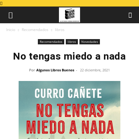
Inicio
Recomendados
libros
Recomendados
libros
Novedades
No tengas miedo a nada
Por
Algunos Libros Buenos
-
22 diciembre, 2021