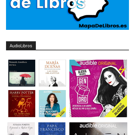
AudioLibros