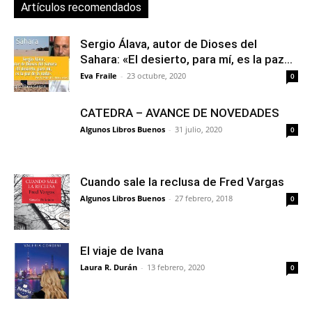
Artículos recomendados
Sergio Álava, autor de Dioses del
Sahara: «El desierto, para mí, es la paz...
Eva Fraile
-
23 octubre, 2020
0
CATEDRA – AVANCE DE NOVEDADES
Algunos Libros Buenos
-
31 julio, 2020
0
Cuando sale la reclusa de Fred Vargas
Algunos Libros Buenos
-
27 febrero, 2018
0
El viaje de Ivana
Laura R. Durán
-
13 febrero, 2020
0