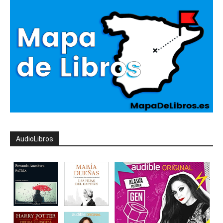
AudioLibros