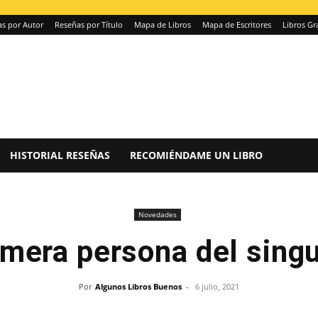
s por Autor
Reseñas por Título
Mapa de Libros
Mapa de Escritores
Libros Gr
HISTORIAL RESEÑAS
RECOMIÉNDAME UN LIBRO
Novedades
imera persona del singu
Por
Algunos Libros Buenos
-
6 julio, 2021