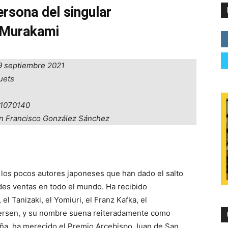
rsona del singular
 Murakami
29 septiembre 2021
quets
11070140
an Francisco González Sánchez
 los pocos autores japoneses que han dado el salto
ndes ventas en todo el mundo. Ha recibido
l Tanizaki, el Yomiuri, el Franz Kafka, el
dersen, y su nombre suena reiteradamente como
paña, ha merecido el Premio Arcebispo Juan de San