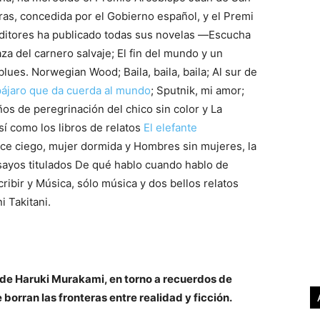
tras, concedida por el Gobierno español, y el Premi
Editores ha publicado todas sus novelas ―Escucha
aza del carnero salvaje; El fin del mundo y un
blues. Norwegian Wood; Baila, baila, baila; Al sur de
pájaro que da cuerda al mundo
; Sputnik, mi amor;
ños de peregrinación del chico sin color y La
í como los libros de relatos
El elefante
uce ciego, mujer dormida y Hombres sin mujeres, la
sayos titulados De qué hablo cuando hablo de
ribir y Música, sólo música y dos bellos relatos
i Takitani.
s de Haruki Murakami, en torno a recuerdos de
borran las fronteras entre realidad y ficción.