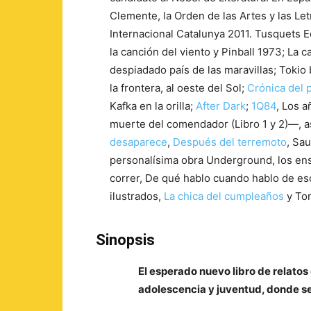
Clemente, la Orden de las Artes y las Le
Internacional Catalunya 2011. Tusquets 
la canción del viento y Pinball 1973; La c
despiadado país de las maravillas; Tokio 
la frontera, al oeste del Sol;
Crónica del 
Kafka en la orilla;
After Dark
;
1Q84
, Los a
muerte del comendador (Libro 1 y 2)―, as
desaparece
,
Después del terremoto
, Sa
personalísima obra Underground, los en
correr, De qué hablo cuando hablo de esc
ilustrados,
La chica del cumpleaños
y Ton
Sinopsis
El esperado nuevo libro de relato
adolescencia y juventud, donde se 