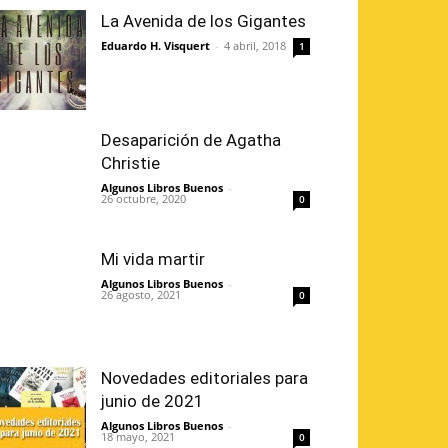
La Avenida de los Gigantes
Eduardo H. Visquert
-
4 abril, 2018
1
Desaparición de Agatha
Christie
Algunos Libros Buenos
-
26 octubre, 2020
0
Mi vida martir
Algunos Libros Buenos
-
26 agosto, 2021
0
Novedades editoriales para
junio de 2021
Algunos Libros Buenos
-
18 mayo, 2021
0