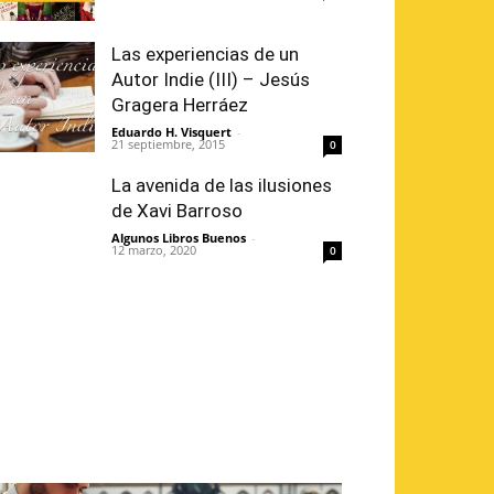
Las experiencias de un
Autor Indie (III) – Jesús
Gragera Herráez
Eduardo H. Visquert
-
21 septiembre, 2015
0
La avenida de las ilusiones
de Xavi Barroso
Algunos Libros Buenos
-
12 marzo, 2020
0