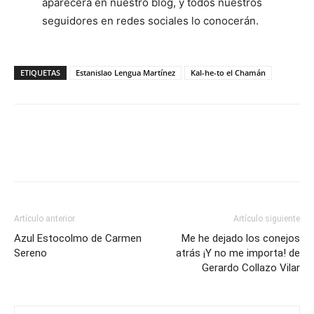
aparecerá en nuestro blog, y todos nuestros
seguidores en redes sociales lo conocerán.
ETIQUETAS
Estanislao Lengua Martínez
Kal-he-to el Chamán
Artículo anterior
Artículo siguiente
Azul Estocolmo de Carmen
Me he dejado los conejos
Sereno
atrás ¡Y no me importa! de
Gerardo Collazo Vilar