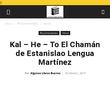
Inicio
Recomendados
libros
Recomendados
libros
Kal – He – To El Chamán
de Estanislao Lengua
Martínez
Por
Algunos Libros Buenos
-
26 febrero, 2019