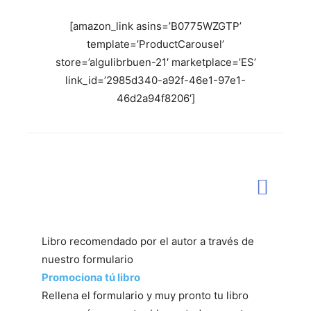
[amazon_link asins=’B0775WZGTP’
template=’ProductCarousel’
store=’algulibrbuen-21′ marketplace=’ES’
link_id=’2985d340-a92f-46e1-97e1-
46d2a94f8206′]
Libro recomendado por el autor a través de
nuestro formulario
Promociona tú libro
Rellena el formulario y muy pronto tu libro