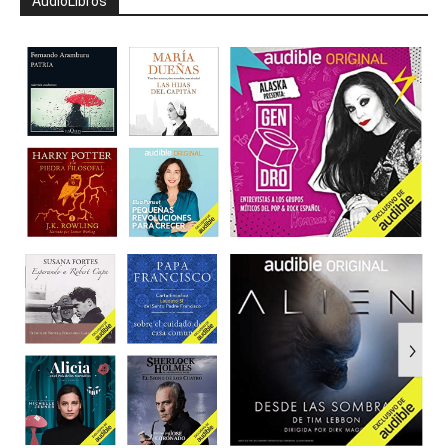
AudioLibros