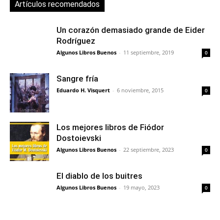
Artículos recomendados
Un corazón demasiado grande de Eider
Rodríguez
Algunos Libros Buenos
-
11 septiembre, 2019
0
Sangre fría
Eduardo H. Visquert
-
6 noviembre, 2015
0
Los mejores libros de Fiódor
Dostoievski
Algunos Libros Buenos
-
22 septiembre, 2023
0
El diablo de los buitres
Algunos Libros Buenos
-
19 mayo, 2023
0