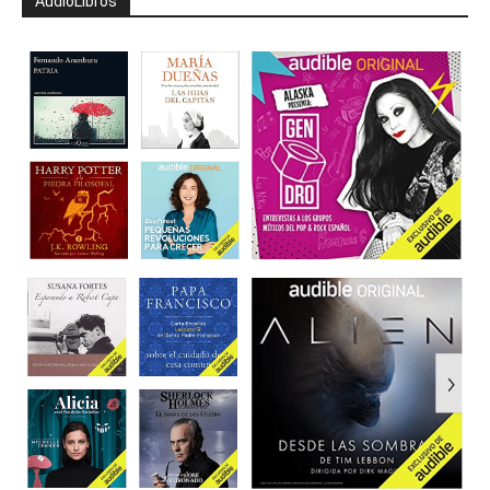
AudioLibros