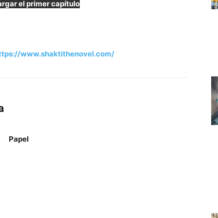
rgar el primer capítulo
ttps://www.shaktithenovel.com/
a
Papel