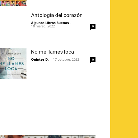
Antología del corazón
Algunos Libros Buenos
-
10 marzo, 2022
0
No me llames loca
Onintze D.
-
17 octubre, 2022
0