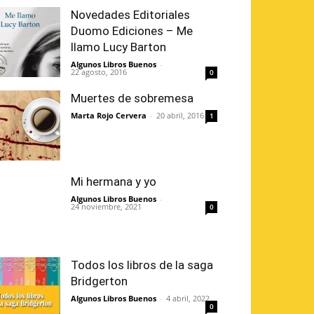
Novedades Editoriales
Duomo Ediciones – Me
llamo Lucy Barton
Algunos Libros Buenos
-
22 agosto, 2016
0
Muertes de sobremesa
Marta Rojo Cervera
-
20 abril, 2016
1
Mi hermana y yo
Algunos Libros Buenos
-
24 noviembre, 2021
0
Todos los libros de la saga
Bridgerton
Algunos Libros Buenos
-
4 abril, 2022
0