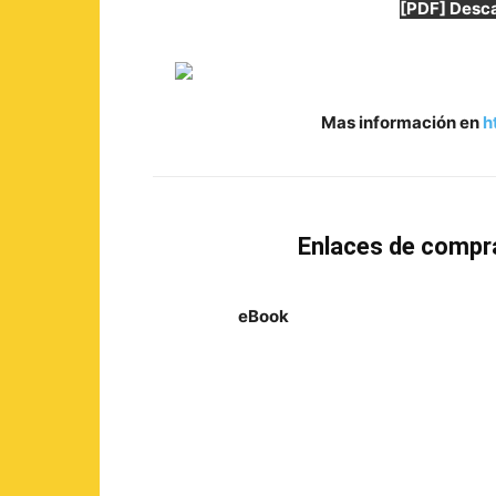
[PDF] Desca
Mas información en
h
Enlaces de compr
eBook