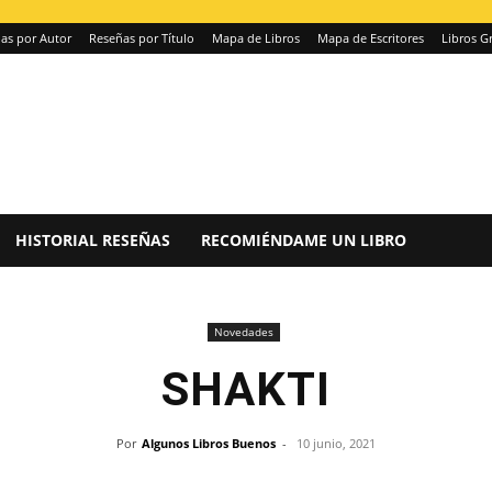
as por Autor
Reseñas por Título
Mapa de Libros
Mapa de Escritores
Libros Gr
HISTORIAL RESEÑAS
RECOMIÉNDAME UN LIBRO
Novedades
SHAKTI
Por
Algunos Libros Buenos
-
10 junio, 2021