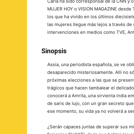
Carla ha sido corresponsal de la CNN y
MUJER HOY o VISION MAGAZINE desde Turqu
los que ha vivido en los últimos diecisie
las mujeres llegue más lejos a través de s
intervenciones en medios como TVE, Ante
Sinopsis
Assia, una periodista española, se ve obli
desaparecido misteriosamente. Allí no só
próximas elecciones a las que se present
trágicos que hacen tambalear el delicado 
conocerá a Amrita, una sirvienta india e
de saris de lujo, con un gran secreto qu
ese momento, su vida ya no volverá a se
¿Serán capaces juntas de superar sus m