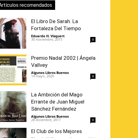
Artículos recomendados
El Libro De Sarah. La
Fortaleza Del Tiempo
Eduardo H. Visquert
-
30 noviembre, 2015
0
Premio Nadal 2002 | Ángela
Vallvey
Algunos Libros Buenos
-
14 mayo, 2020
0
La Ambición del Mago
Errante de Juan Miguel
Sánchez Fernández
Algunos Libros Buenos
-
28 diciembre, 2017
0
El Club de los Mejores