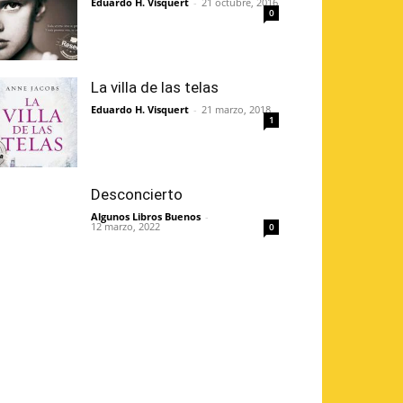
Eduardo H. Visquert
-
21 octubre, 2016
0
La villa de las telas
Eduardo H. Visquert
-
21 marzo, 2018
1
Desconcierto
Algunos Libros Buenos
-
12 marzo, 2022
0