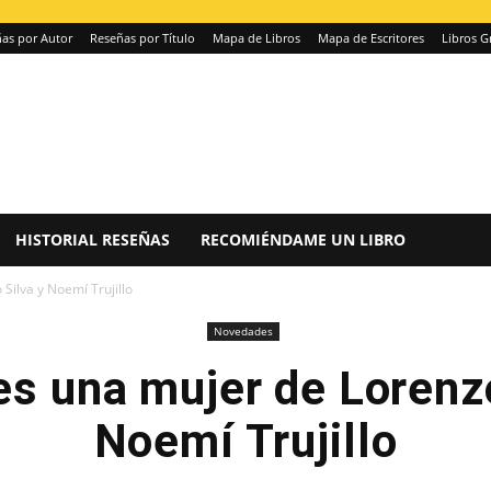
as por Autor
Reseñas por Título
Mapa de Libros
Mapa de Escritores
Libros G
HISTORIAL RESEÑAS
RECOMIÉNDAME UN LIBRO
Silva y Noemí Trujillo
Novedades
es una mujer de Lorenz
Noemí Trujillo