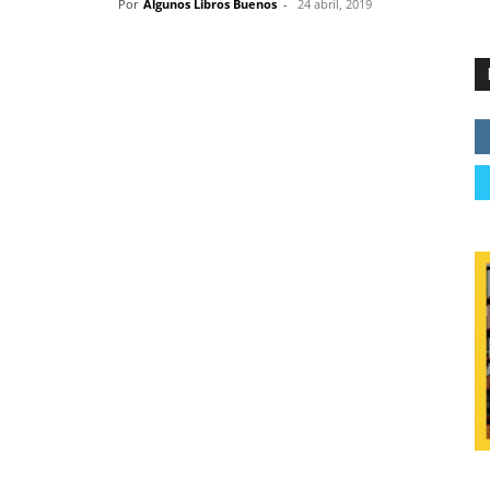
Por
Algunos Libros Buenos
-
24 abril, 2019
 mujer
va y Noemí Trujillo
1 de mayo de 2019
ino
23355723