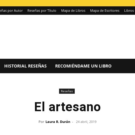
eñas por Autor
Reseñas por Título
Mapa de Libros
Mapa de Escritores
Libros 
HISTORIAL RESEÑAS
RECOMIÉNDAME UN LIBRO
Reseñas
El artesano
Por
Laura R. Durán
-
24 abril, 2019