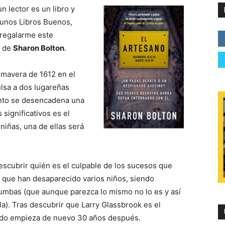
n lector es un libro y
gunos Libros Buenos,
 regalarme este
de
Sharon Bolton
.
rimavera de 1612 en el
sa a dos lugareñas
ento se desencadena una
 significativos es el
iñas, una de ellas será
escubrir quién es el culpable de los sucesos que
s que han desaparecido varios niños, siendo
tumbas (que aunque parezca lo mismo no lo es y así
ela). Tras descubrir que Larry Glassbrook es el
odo empieza de nuevo 30 años después.