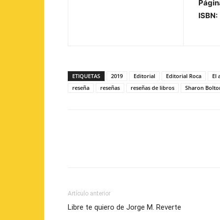
Págin
ISBN:
ETIQUETAS
2019
Editorial
Editorial Roca
El 
reseña
reseñas
reseñas de libros
Sharon Bolto
Artículo anterior
Libre te quiero de Jorge M. Reverte