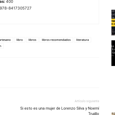
as:
400
978-8417305727
artesano
libro
libros
libros recomendados
literatura
n
Artículo siguiente
Si esto es una mujer de Lorenzo Silva y Noemí
Trujillo