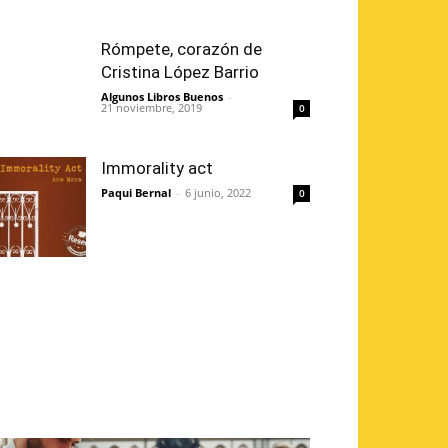
Rómpete, corazón de
Cristina López Barrio
Algunos Libros Buenos
-
21 noviembre, 2019
0
Immorality act
Paqui Bernal
-
6 junio, 2022
0