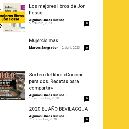
Los mejores libros de Jon
Fosse
Algunos Libros Buenos
-
5 octubre, 2023
0
Mujercísimas
Marcos Sangrador
-
2 abril, 2023
0
Sorteo del libro «Cocinar
para dos. Recetas para
compartir»
Algunos Libros Buenos
-
17 septiembre, 2019
0
2020 EL AÑO BEVILACQUA
Algunos Libros Buenos
-
21 diciembre, 2020
0