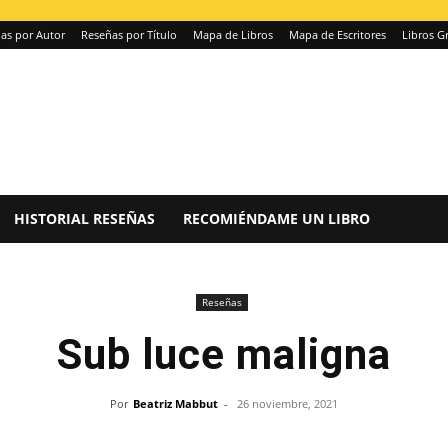
as por Autor
Reseñas por Título
Mapa de Libros
Mapa de Escritores
Libros Gr
HISTORIAL RESEÑAS
RECOMIÉNDAME UN LIBRO
Reseñas
Sub luce maligna
Por
Beatriz Mabbut
-
26 noviembre, 2021