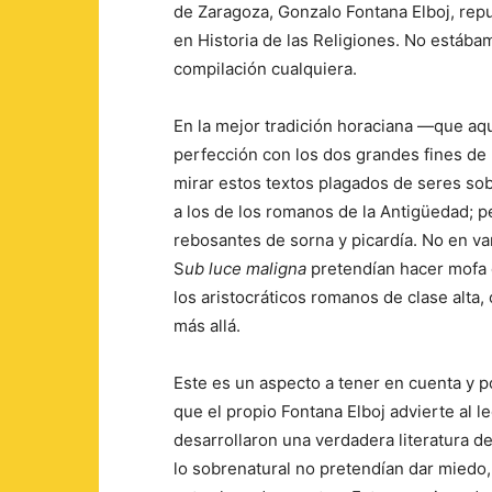
de Zaragoza, Gonzalo Fontana Elboj, repu
en Historia de las Religiones. No estába
compilación cualquiera.
En la mejor tradición horaciana ―que aqu
perfección con los dos grandes fines de 
mirar estos textos plagados de seres sob
a los de los romanos de la Antigüedad; p
rebosantes de sorna y picardía. No en va
S
ub luce maligna
pretendían hacer mofa d
los aristocráticos romanos de clase alta,
más allá.
Este es un aspecto a tener en cuenta y p
que el propio Fontana Elboj advierte al
desarrollaron una verdadera literatura de
lo sobrenatural no pretendían dar miedo,