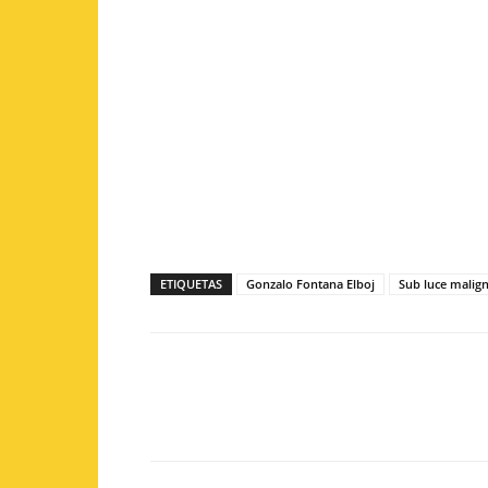
ETIQUETAS
Gonzalo Fontana Elboj
Sub luce malig