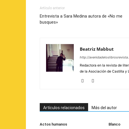
Artículo anterior
Entrevista a Sara Medina autora de «No me
busques»
Beatriz Mabbut
http://avenidadeloslibrosrevist
Redactora en la revista de lite
de la Asociación de Castilla y 
Artículos relacionados
Más del autor
Actos humanos
Blanco