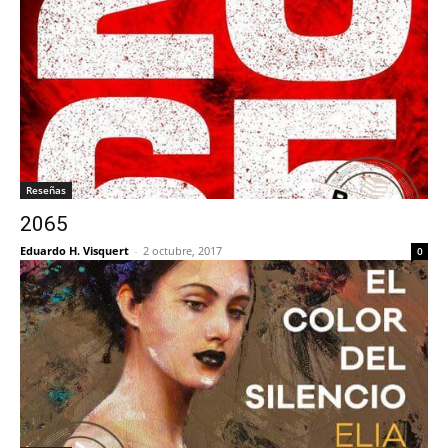
Reseñas
2065
Eduardo H. Visquert
-
2 octubre, 2017
0