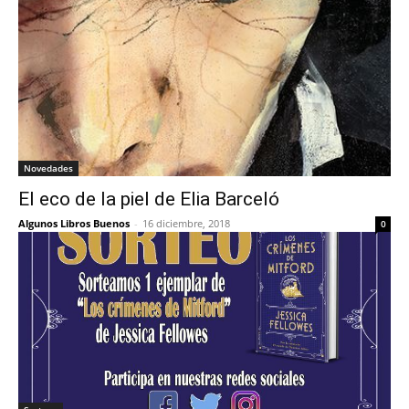
Novedades
El eco de la piel de Elia Barceló
Algunos Libros Buenos
-
16 diciembre, 2018
0