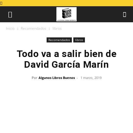
Inicio
Recomendados
libros
Recomendados
libros
Todo va a salir bien de
David García Marín
Por
Algunos Libros Buenos
-
1 marzo, 2019
Todo va a salir bien
de David García Marín
Fecha de publicación: 20/02/2019