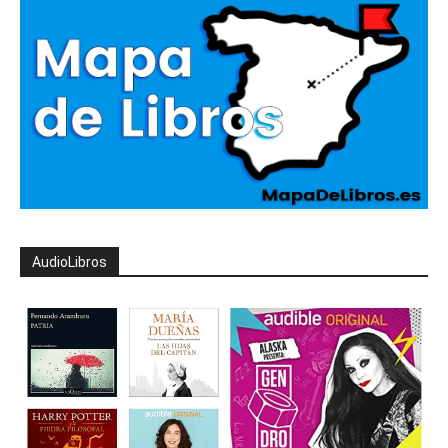
AudioLibros