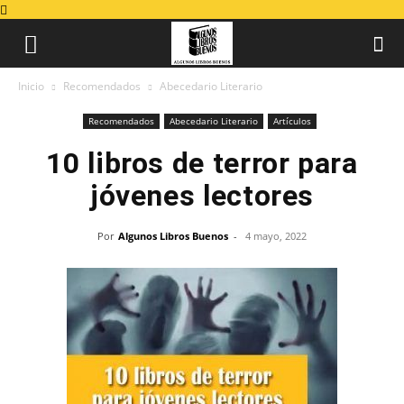
Inicio
Recomendados
Abecedario Literario
Recomendados
Abecedario Literario
Artículos
10 libros de terror para
jóvenes lectores
Por
Algunos Libros Buenos
-
4 mayo, 2022