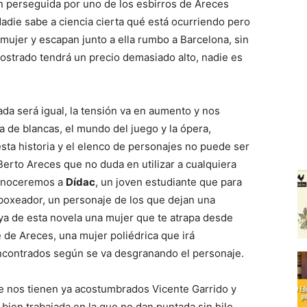
ín perseguida por uno de los esbirros de Areces
Nadie sabe a ciencia cierta qué está ocurriendo pero
 mujer y escapan junto a ella rumbo a Barcelona, sin
ostrado tendrá un precio demasiado alto, nadie es
nada será igual, la tensión va en aumento y nos
a de blancas, el mundo del juego y la ópera,
esta historia y el elenco de personajes no puede ser
Berto Areces que no duda en utilizar a cualquiera
conoceremos a
Dídac
, un joven estudiante que para
 boxeador, un personaje de los que dejan una
ya de esta novela una mujer que te atrapa desde
 de Areces, una mujer poliédrica que irá
ncontrados según se va desgranando el personaje.
que nos tienen ya acostumbrados Vicente Garrido y
ien trabajada en la que no dan puntada sin hilo,