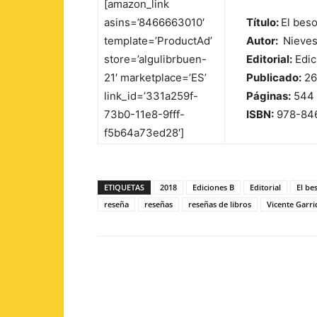
[amazon_link
asins=’8466663010′
Título:
El bes
template=’ProductAd’
Autor:
Nieves
store=’algulibrbuen-
Editorial:
Edic
21′ marketplace=’ES’
Publicado:
26 
link_id=’331a259f-
Páginas:
544
73b0-11e8-9fff-
ISBN:
978-84
f5b64a73ed28′]
ETIQUETAS
2018
Ediciones B
Editorial
El be
reseña
reseñas
reseñas de libros
Vicente Garr