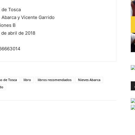
o de Tosca
 Abarca y Vicente Garrido
iones B
de abril de 2018
66663014
so de Tosca
libro
libros recomendados
Nieves Abarca
ido