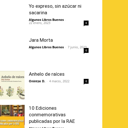
Yo expreso, sin azúcar ni
sacarina
Algunos Libros Buenos
-
22 enero, 2023
0
Jara Morta
Algunos Libros Buenos
-
7 junio, 2023
0
Anhelo de raíces
Onintze D.
-
4 marzo, 2022
0
10 Ediciones
conmemorativas
publicadas por la RAE