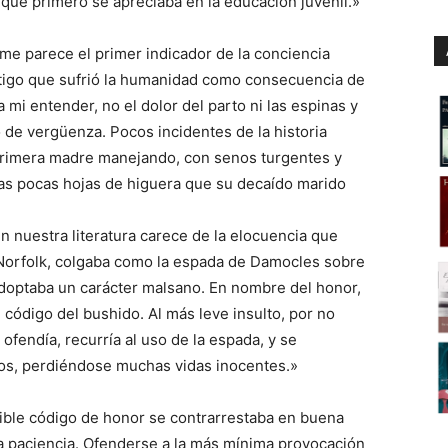
que primero se apreciaba en la educación juvenil.»
me parece el primer indicador de la conciencia
astigo que sufrió la humanidad como consecuencia de
 a mi entender, no el dolor del parto ni las espinas y
o de vergüenza. Pocos incidentes de la historia
primera madre manejando, con senos turgentes y
as pocas hojas de higuera que su decaído marido
en nuestra literatura carece de la elocuencia que
Norfolk, colgaba como la espada de Damocles sobre
doptaba un carácter malsano. En nombre del honor,
l código del bushido. Al más leve insulto, por no
 ofendía, recurría al uso de la espada, y se
ios, perdiéndose muchas vidas inocentes.»
sible código de honor se contrarrestaba en buena
a paciencia. Ofenderse a la más mínima provocación