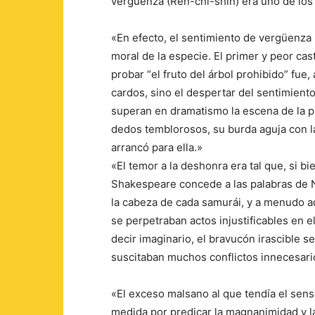
vergüenza (Ren-chi-shin) era uno de los 
«En efecto, el sentimiento de vergüenza 
moral de la especie. El primer y peor c
probar “el fruto del árbol prohibido” fue,
cardos, sino el despertar del sentimient
superan en dramatismo la escena de la 
dedos temblorosos, su burda aguja con l
arrancó para ella.»
«El temor a la deshonra era tal que, si bi
Shakespeare concede a las palabras de 
la cabeza de cada samurái, y a menudo a
se perpetraban actos injustificables en e
decir imaginario, el bravucón irascible se
suscitaban muchos conflictos innecesar
«El exceso malsano al que tendía el sen
medida por predicar la magnanimidad y l