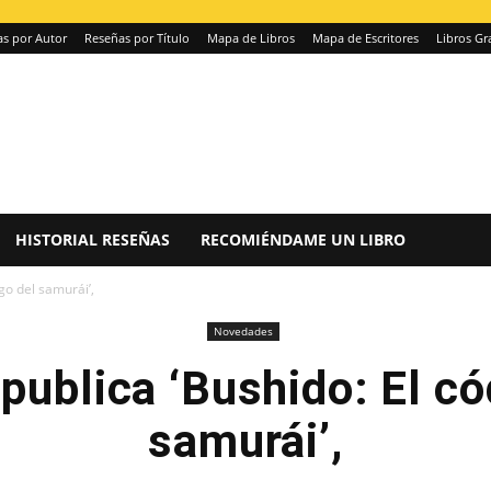
s por Autor
Reseñas por Título
Mapa de Libros
Mapa de Escritores
Libros Gr
HISTORIAL RESEÑAS
RECOMIÉNDAME UN LIBRO
igo del samurái’,
Novedades
 publica ‘Bushido: El có
samurái’,