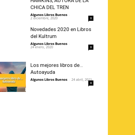
HAWKINS, AUTORA DE LA
CHICA DEL TREN
Algunos Libros Buenos
-
2 diciembre, 2020
0
Novedades 2020 en Libros
del Kultrum
Algunos Libros Buenos
-
24 enero, 2020
0
Los mejores libros de…
Autoayuda
Algunos Libros Buenos
-
24 abril, 2021
0