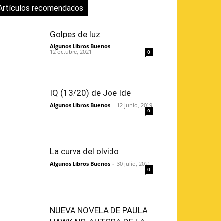
Artículos recomendados
Golpes de luz
Algunos Libros Buenos
-
12 octubre, 2021
0
IQ (13/20) de Joe Ide
Algunos Libros Buenos
-
12 junio, 2019
0
La curva del olvido
Algunos Libros Buenos
-
30 julio, 2021
0
NUEVA NOVELA DE PAULA