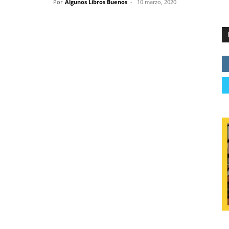
Por
Algunos Libros Buenos
-
10 marzo, 2020
 CULTURA JAPONESA DE LOS SAMURÁIS Y SUS 7
CIPIOS MORALES
L SAMURÁI’, el libro de uno de los estudiosos más
pón tradicional, INAZO NITOBE