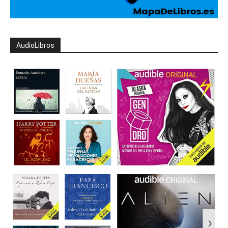
AudioLibros