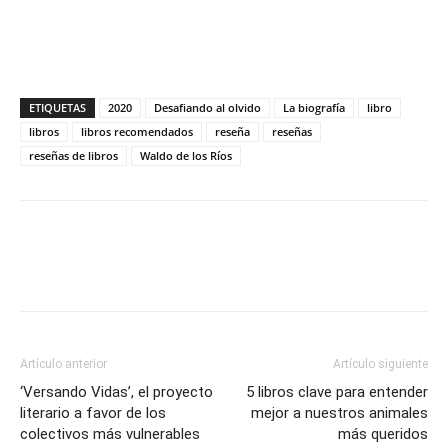
ETIQUETAS
2020
Desafiando al olvido
La biografía
libro
libros
libros recomendados
reseña
reseñas
reseñas de libros
Waldo de los Ríos
Artículo anterior
Artículo siguiente
‘Versando Vidas’, el proyecto
5 libros clave para entender
literario a favor de los
mejor a nuestros animales
colectivos más vulnerables
más queridos