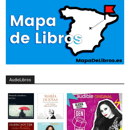
AudioLibros