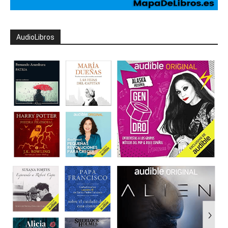
AudioLibros