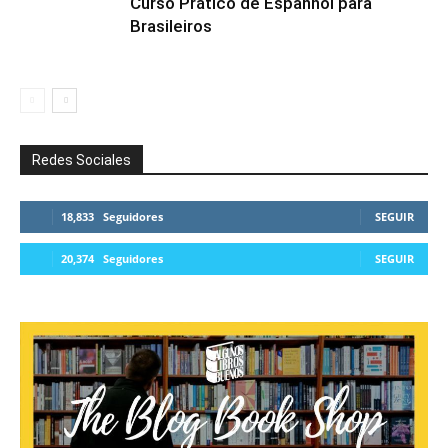
Curso Prático de Espanhol para
Brasileiros
Redes Sociales
18,833
Seguidores
SEGUIR
20,374
Seguidores
SEGUIR