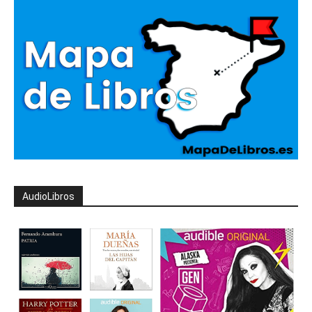
AudioLibros