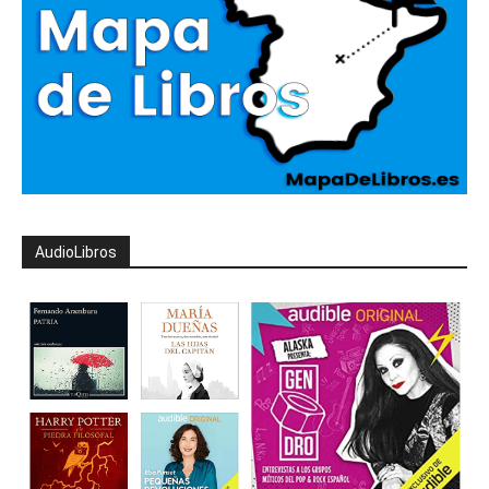
AudioLibros