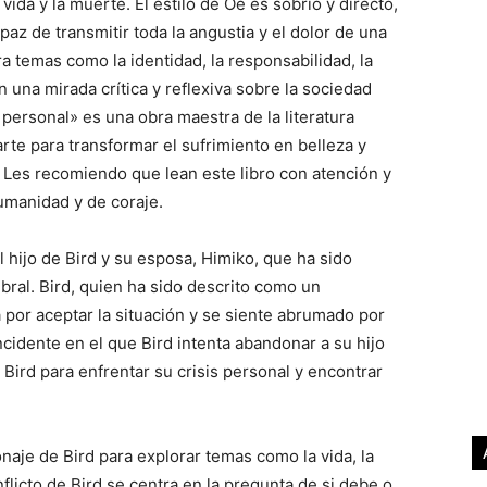
vida y la muerte. El estilo de Oé es sobrio y directo,
az de transmitir toda la angustia y el dolor de una
ra temas como la identidad, la responsabilidad, la
on una mirada crítica y reflexiva sobre la sociedad
personal» es una obra maestra de la literatura
rte para transformar el sufrimiento en belleza y
. Les recomiendo que lean este libro con atención y
umanidad y de coraje.
 hijo de Bird y su esposa, Himiko, que ha sido
ral. Bird, quien ha sido descrito como un
 por aceptar la situación y se siente abrumado por
ncidente en el que Bird intenta abandonar a su hijo
e Bird para enfrentar su crisis personal y encontrar
sonaje de Bird para explorar temas como la vida, la
nflicto de Bird se centra en la pregunta de si debe o