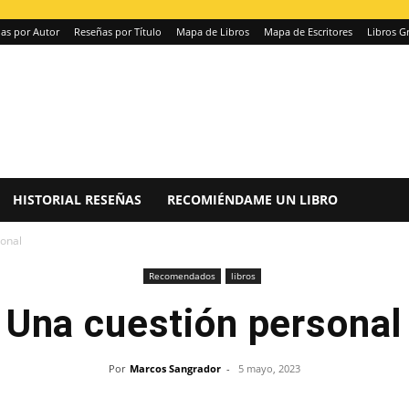
as por Autor
Reseñas por Título
Mapa de Libros
Mapa de Escritores
Libros Gr
HISTORIAL RESEÑAS
RECOMIÉNDAME UN LIBRO
sonal
Recomendados
libros
Una cuestión personal
Por
Marcos Sangrador
-
5 mayo, 2023