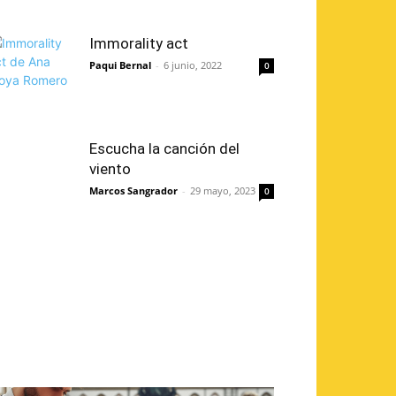
Immorality act
Paqui Bernal
-
6 junio, 2022
0
Escucha la canción del
viento
Marcos Sangrador
-
29 mayo, 2023
0