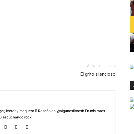
Artículo siguiente
El grito silencioso
r, lector y maquero  Reseño en @algunoslibrosb En mis ratos
2.0 escuchando rock