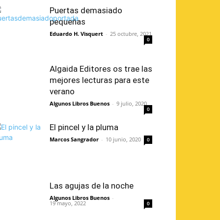
Puertas demasiado
pequeñas
Eduardo H. Visquert
-
25 octubre, 2021
0
Algaida Editores os trae las
mejores lecturas para este
verano
Algunos Libros Buenos
-
9 julio, 2020
0
El pincel y la pluma
Marcos Sangrador
-
10 junio, 2020
0
Las agujas de la noche
Algunos Libros Buenos
-
19 mayo, 2022
0