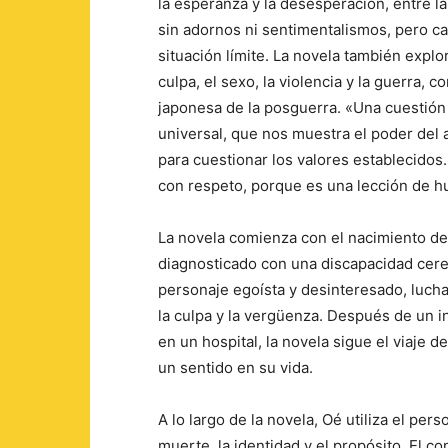
la esperanza y la desesperación, entre la 
sin adornos ni sentimentalismos, pero cap
situación límite. La novela también explo
culpa, el sexo, la violencia y la guerra, c
japonesa de la posguerra. «Una cuestión 
universal, que nos muestra el poder del a
para cuestionar los valores establecidos
con respeto, porque es una lección de h
La novela comienza con el nacimiento del
diagnosticado con una discapacidad cereb
personaje egoísta y desinteresado, lucha
la culpa y la vergüenza. Después de un i
en un hospital, la novela sigue el viaje d
un sentido en su vida.
A lo largo de la novela, Oé utiliza el per
muerte, la identidad y el propósito. El co