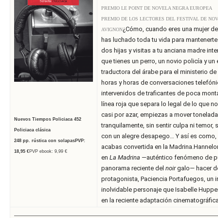
PREMIO LE POINT DE NOVELA NEGRA EUROPEA
PREMIO DE LOS LECTORES DEL FESTIVAL DE NOV
¿Cómo, cuando eres una mujer de 
AVIGNON
has luchado toda tu vida para mantenerte a
dos hijas y visitas a tu anciana madre int
que tienes un perro, un novio policía y 
traductora del árabe para el ministerio de
horas y horas de conversaciones telefóni
intervenidos de traficantes de poca mont
línea roja que separa lo legal de lo que n
casi por azar, empiezas a mover tonelada
Nuevos Tiempos Policiaca
452
tranquilamente, sin sentir culpa ni temor,
Policiaca clásica
con un alegre desapego… Y así es como, 
248
pp. rústica con solapas
PVP:
acabas convertida en la Madrina.Hannelo
18
,95 €
PVP ebook: 9,99 €
en
La Madrina
—auténtico fenómeno de púb
panorama reciente del
noir
galo— hacer de
protagonista, Paciencia Portafuegos, un i
inolvidable personaje que Isabelle Huppe
en la reciente adaptación cinematográfica
______________________________
______________________________
______________________________
______________