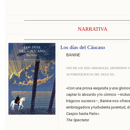
______________________________
______________________________
______________________________
_
NARRATIVA
______________________________
______________________________
______________________________
_
Los días del Cáucaso
BANINE
UNO DE LOS MÁS ORIGINALES, DIVERTIDOS 
AUTOBIOGRÁFICOS DEL SIGLO XX.
«Con una prosa exquisita y una glori
captar lo absurdo y lo cómico —inclu
trágicos sucesos—, Banine nos ofrece 
embriagadora y turbulenta juventud, de
Caspio hasta París».
The Spectator