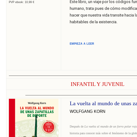
Este libro, un viaje por los códigos f
PVP ebook: 10,99 €
humano, trata pues de cómo modificar
hacer que nuestra vida transite hacia
habitables de la existencia.
EMPIEZA A LEER
______________________________
______________________________
______________________________
______________
INFANTIL Y JUVENIL
______________________________
______________________________
______________________________
_
La vuelta al mundo de unas za
WOLFGANG KORN
Después de
La vuelta al mundo de un forro polar roj
historia para conocer más sobre el fenómeno de la glob