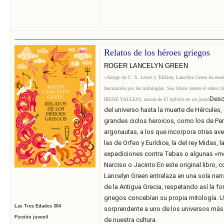
______________________________
______________________________
______________________________
______________
Relatos de los héroes griegos
ROGER LANCELYN GREEN
«Amigo de C. S. Lewis y Tolkien, Lancelyn Green ha enseña
fascinación por las mitologías. Sus libros tienen el sabor c
Desd
IRENE VALLEJO, autora de
El infinito en un junco
del universo hasta la muerte de Hércules, 
grandes ciclos heroicos, como los de Pe
argonautas, a los que incorpora otras a
las de Orfeo y Eurídice, la del rey Midas, 
expediciones contra Tebas o algunas «m
Narciso o Jacinto.En este original libro, c
Lancelyn Green entrelaza en una sola narr
de la Antigua Grecia, respetando así la f
griegos concebían su propia mitología. 
Las Tres Edades 304
sorprendente a uno de los universos más
Ficción juvenil
de nuestra cultura.