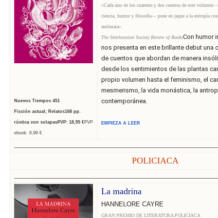
«Cada uno de los cuarenta y dos cuentos de este volumen —
ciencia, humor y filosofía— pone en jaque a la entropía con
autómata».
Con humor in
The Smithsonian Society Review of Books
nos presenta en este brillante debut una c
de cuentos que abordan de manera insóli
desde los sentimientos de las plantas car
propio volumen hasta el feminismo, el cam
mesmerismo, la vida monástica, la antrop
contemporánea.
Nuevos Tiempos
451
Ficción actual;
Relatos
168
pp.
rústica con solapas
PVP: 18,95
€
PVP
EMPIEZA A LEER
ebook: 9,99 €
______________________________
______________________________
______________________________
______________
POLICIACA
______________________________
______________________________
______________________________
______________
La madrina
HANNELORE CAYRE
GRAN PREMIO DE LITERATURA POLICIACA