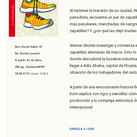
Al terminar la maratón de su ciudad, 
periodista, encuentra un par de zapati
más peculiares, manchadas de sangre
zapatillas? Y ¿por qué las dejó tirada
Werner decide investigar y comienza 
Nos Gusta Saber 47
zapatillas alemanas de marca. Esto lo 
No ficción juvenil
donde descubrirá la lucrativa industria
A partir de 12 años
llegar a Adís Abeba, capital de Etiopía; 
256
pp. flexibook
PVP:
situación de los trabajadores del calz
19,95
€
PVP ebook: 9,99 €
A partir de una emocionante historia l
Korn explica con rigor y sencillez c
producción y la compleja estructura 
internacional.
EMPIEZA A LEER