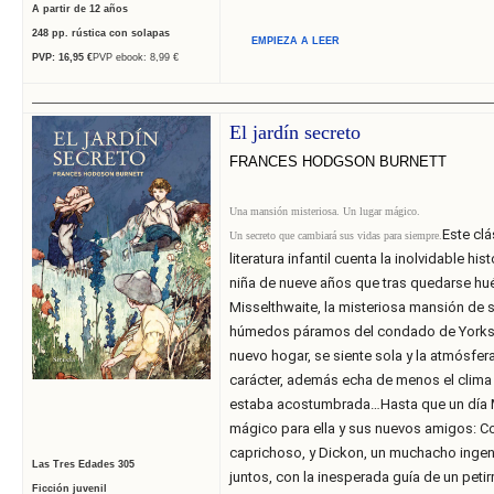
A partir de 12 años
248
pp. rústica con solapas
EMPIEZA A LEER
PVP: 16,95
€
PVP ebook: 8,99 €
______________________________
______________________________
______________________________
______________
El jardín secreto
FRANCES HODGSON BURNETT
Una mansión misteriosa. Un lugar mágico.
Este clá
Un secreto que cambiará sus vidas para siempre.
literatura infantil cuenta la inol­vidable h
niña de nueve años que tras quedarse huér
Misselthwaite, la misteriosa mansión de s
húmedos páramos del condado de Yorkshi
nuevo hogar, se siente sola y la atmósfe
carácter, además echa de menos el clima 
estaba acostumbrada…Hasta que un día M
mágico para ella y sus nuevos amigos: Co
caprichoso, y Dickon, un muchacho ing
Las Tres Edades 305
juntos, con la inesperada guía de un petirro
Ficción juvenil