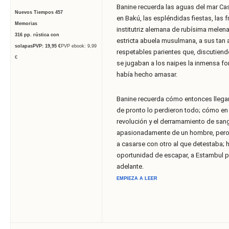
Banine recuerda las aguas del mar Ca
Nuevos Tiempos 457
en Bakú, las espléndidas fiestas, las f
Memorias
institutriz alemana de rubísima melena
316
pp. rústica con
estricta abuela musulmana, a sus ta
solapas
PVP:
19,95 €
PVP ebook: 9,99
respetables parientes que, discutiend
€
se jugaban a los naipes la inmensa for
había hecho amasar.
Banine recuerda cómo entonces llegar
de pronto lo perdieron todo; cómo en e
revolución y el derramamiento de sa
apasionadamente de un hombre, pero 
a casarse con otro al que detestaba; h
oportunidad de escapar, a Estambul p
adelante.
EMPIEZA A LEER