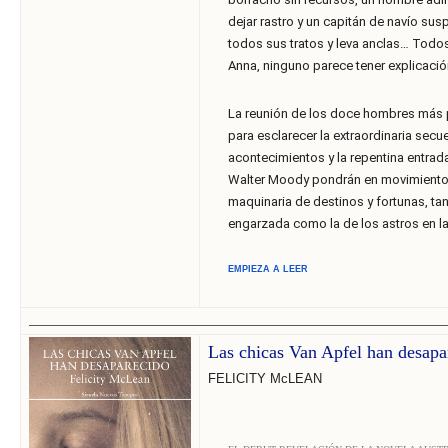
dejar rastro y un capitán de navío su
todos sus tratos y leva anclas… Tod
Anna, ninguno parece tener explicació
La reunión de los doce hombres más 
para esclarecer la extraordinaria secu
acontecimientos y la repentina entrad
Walter Moody pondrán en movimiento
maquinaria de destinos y fortunas, ta
engarzada como la de los astros en l
EMPIEZA A LEER
______________________________
______________________________
______________________________
______________
Las chicas Van Apfel han desapa
FELICITY McLEAN