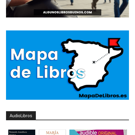
AudioLibros