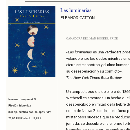
______________________________
______________________________
______________________________
Las luminarias
ELEANOR CATTON
GANADORA DEL MAN BOOKER PRIZE
«
Las luminarias
es una verdadera proe
volando entre los dedos mientras un u
cierra ante nosotros y el alma humana
su desesperación y su conflicto».
The New York Times Book Review
Un tempestuoso día de enero de 1866,
Wetherell es arrestada. Un hecho que 
Nuevos Tiempos
453
desapercibido en mitad de la fiebre de
Ficción histórica
costa de Nueva Zelanda, si no fuera po
808
pp. rústica con solapas
PVP:
misteriosos sucesos que se produce
26
,00 €
PVP ebook: 11,99 €
jornada: se descubre una enorme fort
borracho sin recursos, un hombre ad