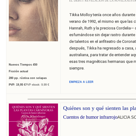
EL DEBUT REVELACIÓN DE LA NOVELA AUST
Tikka Molloy tenía once años durante 
verano de 1992, el mismo en que las 
Hannah, Ruth y la preciosa Cordelia—
esfumándose sin dejar rastro durante
de talentos en el anfiteatro de Corona
después, Tikka ha regresado a casa, 
australiana, para tratar de entender aq
esas tres magnéticas hermanas que m
Nuevos Tiempos
450
siempre.
Ficción actual
280
pp. rústica con solapas
EMPIEZA A LEER
PVP: 19,95
€
PVP ebook: 9,99 €
______________________________
______________________________
_____________________________
Quiénes son y qué sienten las pl
Cuentos de humor infrarrojo
ALICIA 