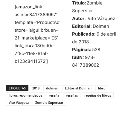
Título:
Zombie
[amazon_link
Superstar
asins=’8417389067′
Autor:
Vito Vázquez
template=’ProductAd’
Editorial:
Dolmen
store=’algulibrbuen-
Publicado:
9 de abril
21′ marketplace=’ES’
de 2018
link_id=’a030ed0e-
Páginas:
528
7f8c-11e8-81af-
ISBN:
978-
b123c8411672′]
8417389062
ETIQUETAS
2018
dolmen
Editorial Dolmen
libro
libros recomendados
reseña
reseñas
reseñas de libros
Vito Vázquez
Zombie Superstar