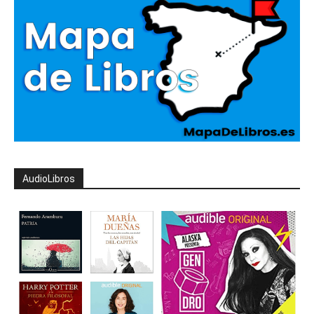
AudioLibros