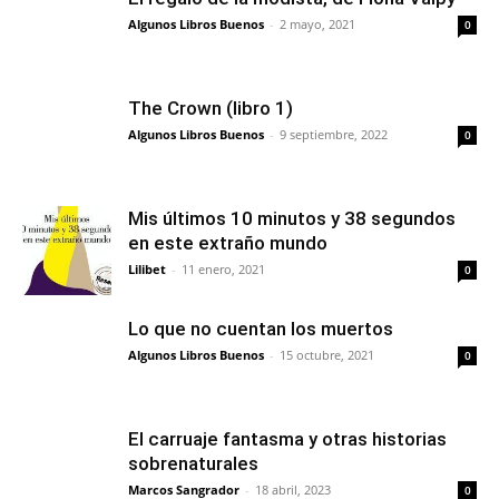
Algunos Libros Buenos
-
2 mayo, 2021
0
The Crown (libro 1)
Algunos Libros Buenos
-
9 septiembre, 2022
0
Mis últimos 10 minutos y 38 segundos
en este extraño mundo
Lilibet
-
11 enero, 2021
0
Lo que no cuentan los muertos
Algunos Libros Buenos
-
15 octubre, 2021
0
El carruaje fantasma y otras historias
sobrenaturales
Marcos Sangrador
-
18 abril, 2023
0