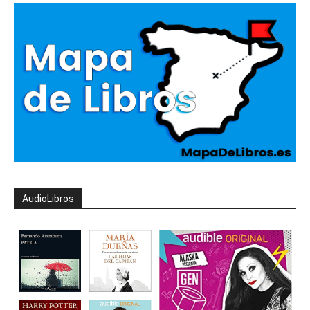
AudioLibros