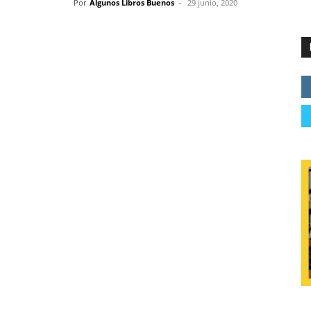
Por
Algunos Libros Buenos
-
29 junio, 2020
e las lechuzas
ienza
2 de marzo de 2020
bre Editorial
2190311