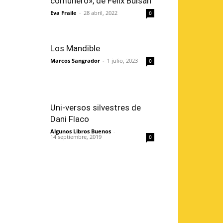
comunero», de Félix Buisán
Eva Fraile
-
28 abril, 2022
0
Los Mandible
Marcos Sangrador
-
1 julio, 2023
0
Uni-versos silvestres de
Dani Flaco
Algunos Libros Buenos
-
14 septiembre, 2019
0