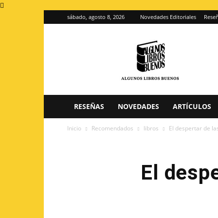
sábado, agosto 8, 2026
Novedades Editoriales
Reseñ
Algunos
Libros
Buenos
–
Blog
de
reseñas
RESEÑAS
NOVEDADES
ARTÍCULOS
de
libros
Inicio
Recomendados
libros
El despertar de la
El despe