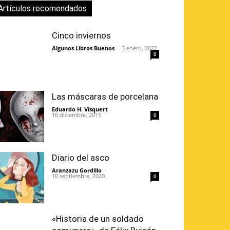
Artículos recomendados
Cinco inviernos
Algunos Libros Buenos
-
3 enero, 2022
0
Las máscaras de porcelana
Eduardo H. Visquert
-
16 diciembre, 2015
0
Diario del asco
Aranzazu Gordillo
-
10 septiembre, 2020
0
«Historia de un soldado