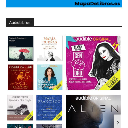
AudioLibros