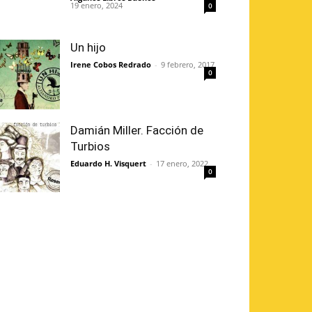
19 enero, 2024
0
Un hijo
Irene Cobos Redrado
-
9 febrero, 2017
0
Damián Miller. Facción de
Turbios
Eduardo H. Visquert
-
17 enero, 2022
0