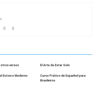
m/
otros versos
El Arte de Estar Solo
el Estoico Moderno
Curso Prático de Espanhol para
Brasileiros