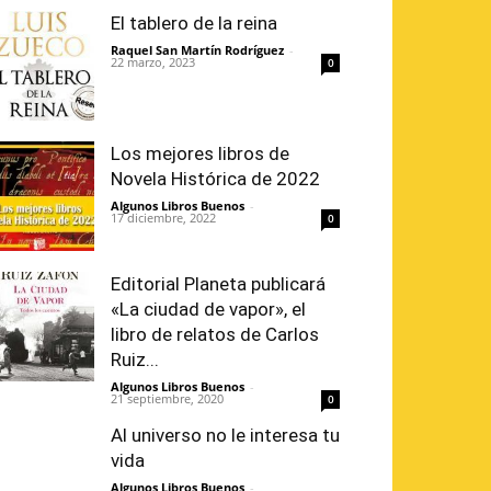
El tablero de la reina
Raquel San Martín Rodríguez
-
22 marzo, 2023
0
Los mejores libros de
Novela Histórica de 2022
Algunos Libros Buenos
-
17 diciembre, 2022
0
Editorial Planeta publicará
«La ciudad de vapor», el
libro de relatos de Carlos
Ruiz...
Algunos Libros Buenos
-
21 septiembre, 2020
0
Al universo no le interesa tu
vida
Algunos Libros Buenos
-