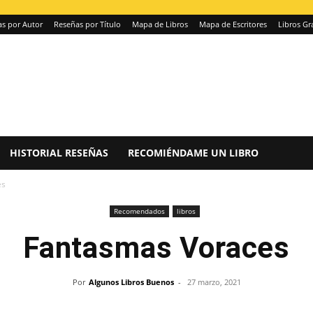
s por Autor
Reseñas por Título
Mapa de Libros
Mapa de Escritores
Libros Gr
HISTORIAL RESEÑAS
RECOMIÉNDAME UN LIBRO
es
Recomendados
libros
Fantasmas Voraces
Por
Algunos Libros Buenos
-
27 marzo, 2021