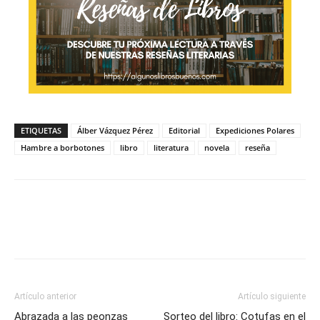
ETIQUETAS
Álber Vázquez Pérez
Editorial
Expediciones Polares
Hambre a borbotones
libro
literatura
novela
reseña
Artículo anterior
Artículo siguiente
Abrazada a las peonzas
Sorteo del libro: Cotufas en el