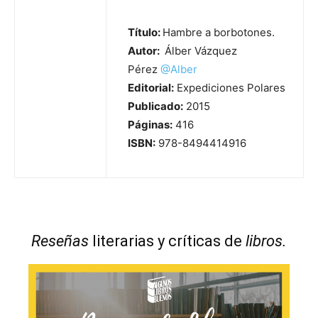
Título:
Hambre a borbotones.
Autor:
Álber Vázquez
Pérez
@
Alber
Editorial:
Expediciones Polares
Publicado:
2015
Páginas:
416
ISBN:
978-8494414916
Reseñas
literarias y críticas de
libros.