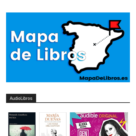
AudioLibros