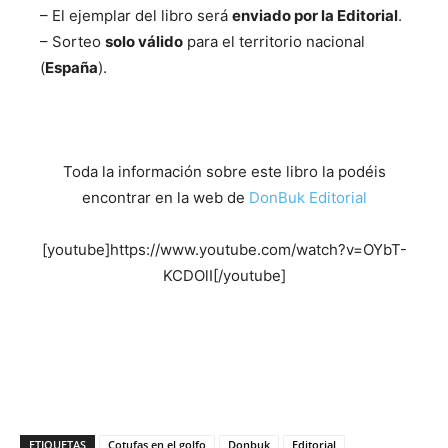
– El ejemplar del libro será
enviado por la Editorial
.
– Sorteo
solo válido
para el territorio nacional
(
España
).
Toda la información sobre este libro la podéis
encontrar en la web de
DonBuk Editorial
[youtube]https://www.youtube.com/watch?v=OYbT-
KCDOlI[/youtube]
ETIQUETAS
Cotufas en el golfo
Donbuk
Editorial