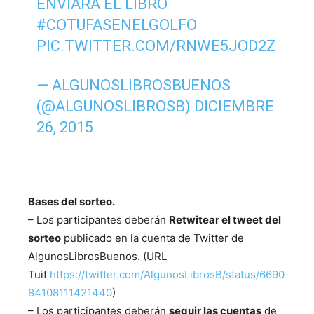
ENVIARÁ EL LIBRO
#COTUFASENELGOLFO
PIC.TWITTER.COM/RNWE5JOD2Z
— ALGUNOSLIBROSBUENOS
(@ALGUNOSLIBROSB)
DICIEMBRE
26, 2015
Bases del sorteo.
– Los participantes deberán
Retwitear el tweet del
sorteo
publicado en la cuenta de Twitter de
AlgunosLibrosBuenos. (URL
Tuit
https://twitter.com/AlgunosLibrosB/status/6690
84108111421440
)
– Los participantes deberán
seguir las cuentas
de