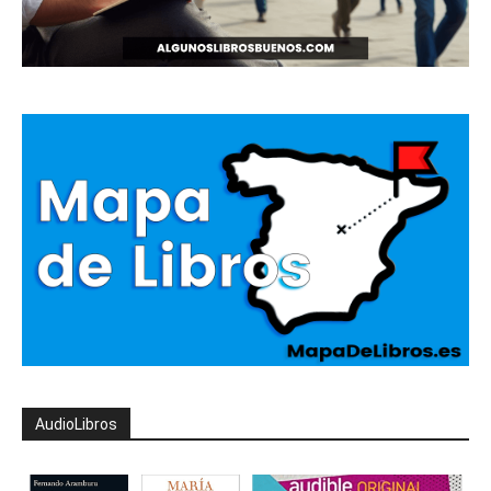
AudioLibros