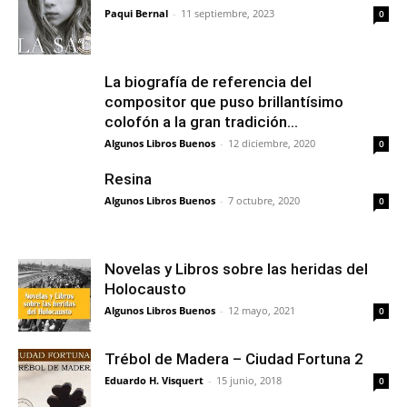
Paqui Bernal
-
11 septiembre, 2023
0
La biografía de referencia del
compositor que puso brillantísimo
colofón a la gran tradición...
Algunos Libros Buenos
-
12 diciembre, 2020
0
Resina
Algunos Libros Buenos
-
7 octubre, 2020
0
Novelas y Libros sobre las heridas del
Holocausto
Algunos Libros Buenos
-
12 mayo, 2021
0
Trébol de Madera – Ciudad Fortuna 2
Eduardo H. Visquert
-
15 junio, 2018
0