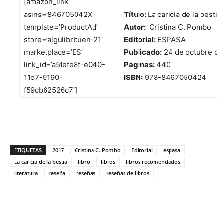
[amazon_link
asins=’846705042X’
Título:
La caricia de la best
template=’ProductAd’
Autor:
Cristina C. Pombo
store=’algulibrbuen-21′
Editorial:
ESPASA
marketplace=’ES’
Publicado:
24 de octubre 
link_id=’a5fefe8f-e040-
Páginas:
440
11e7-9190-
ISBN:
978-8467050424
f59cb62526c7′]
ETIQUETAS
2017
Cristina C. Pombo
Editorial
espasa
La caricia de la bestia
libro
libros
libros recomendados
literatura
reseña
reseñas
reseñas de libros