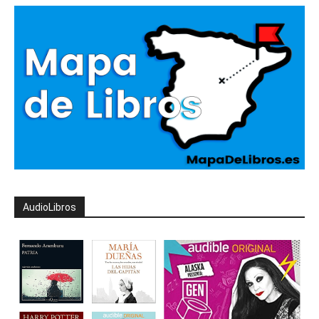
AudioLibros