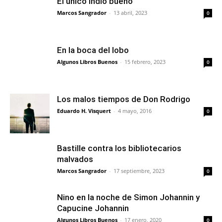
El único indio bueno
Marcos Sangrador
-
13 abril, 2023
0
En la boca del lobo
Algunos Libros Buenos
-
15 febrero, 2023
0
Los malos tiempos de Don Rodrigo
Eduardo H. Visquert
-
4 mayo, 2016
0
Bastille contra los bibliotecarios
malvados
Marcos Sangrador
-
17 septiembre, 2023
0
Nino en la noche de Simon Johannin y
Capucine Johannin
Algunos Libros Buenos
-
17 enero, 2020
0