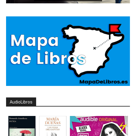
AudioLibros