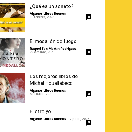
¿Qué es un soneto?
Algunos Libros Buenos
-
16 febrero, 2023
0
El medallón de fuego
Raquel San Martín Rodríguez
-
27 octubre, 2021
0
Los mejores libros de
Michel Houellebecq
Algunos Libros Buenos
-
6 octubre, 2021
0
El otro yo
Algunos Libros Buenos
-
7 junio, 2023
0