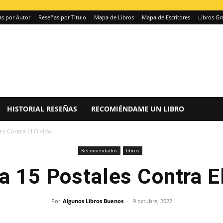
s por Autor
Reseñas por Título
Mapa de Libros
Mapa de Escritores
Libros Gr
HISTORIAL RESEÑAS
RECOMIÉNDAME UN LIBRO
es Contra El Olvido
Recomendados
libros
a 15 Postales Contra E
Por
Algunos Libros Buenos
-
9 octubre, 2022