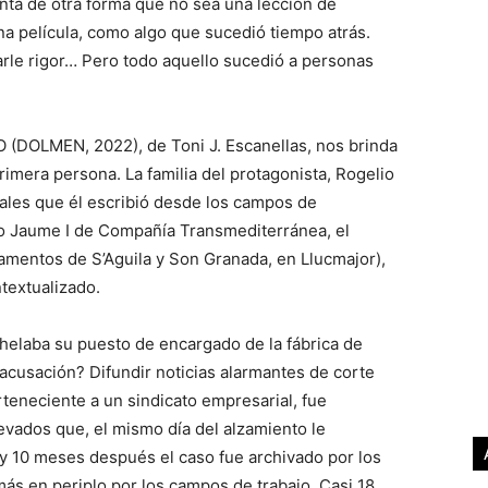
nta de otra forma que no sea una lección de
a película, como algo que sucedió tiempo atrás.
rle rigor… Pero todo aquello sucedió a personas
DOLMEN, 2022), de Toni J. Escanellas, nos brinda
rimera persona. La familia del protagonista, Rogelio
ales que él escribió desde los campos de
ío Jaume I de Compañía Transmediterránea, el
mentos de S’Aguila y Son Granada, en Llucmajor),
ntextualizado.
elaba su puesto de encargado de la fábrica de
acusación? Difundir noticias alarmantes de corte
erteneciente a un sindicato empresarial, fue
evados que, el mismo día del alzamiento le
 y 10 meses después el caso fue archivado por los
más en periplo por los campos de trabajo. Casi 18