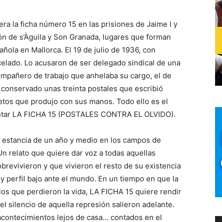
ra la ficha número 15 en las prisiones de Jaime I y
ón de s’Àguila y Son Granada, lugares que forman
pañola en Mallorca. El 19 de julio de 1936, con
celado. Lo acusaron de ser delegado sindical de una
ompañero de trabajo que anhelaba su cargo, el de
 conservado unas treinta postales que escribió
etos que produjo con sus manos. Todo ello es el
tentar LA FICHA 15 (POSTALES CONTRA EL OLVIDO).
a estancia de un año y medio en los campos de
Un relato que quiere dar voz a todas aquellas
revivieron y que vivieron el resto de su existencia
 perfil bajo ante el mundo. En un tiempo en que la
 los que perdieron la vida, LA FICHA 15 quiere rendir
l silencio de aquella represión salieron adelante.
acontecimientos lejos de casa… contados en el