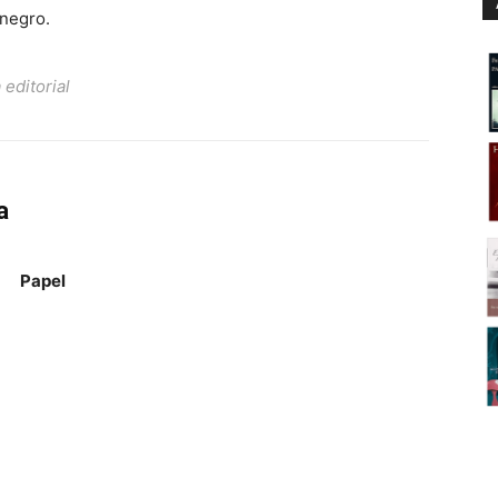
 negro.
editorial
a
Papel