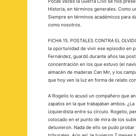
Pocas veces la Guerra Civil se nos prese
Historia, en términos generales. Como un
Siempre en términos académicos para da
como nosotros.
FICHA 15. POSTALES CONTRA EL OLVIDO (
la oportunidad de vivir ese episodio en p
Fernández, guardó durante años las post
concentración en los que estuvo (el nav
almacén de maderas Can Mir, y los campa
que hoy ven la luz en forma de relato co
A Rogelio lo acusó un compañero que anh
zapatos en la que trabajaban ambos. ¿La 
izquierdista entre su círculo. Rogelio, p
colocado en el punto de mira de los subl
detuvieron. Nada de ello se pudo probar
tribunales. Aún así, le tuvieron 7 meses 