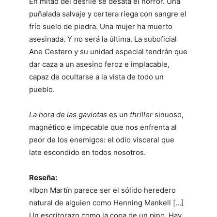
En mitad del desfile se desata el horror. Una
puñalada salvaje y certera riega con sangre el
frío suelo de piedra. Una mujer ha muerto
asesinada. Y no será la última. La suboficial
Ane Cestero y su unidad especial tendrán que
dar caza a un asesino feroz e implacable,
capaz de ocultarse a la vista de todo un
pueblo.
La hora de las gaviotas
es un
thriller
sinuoso,
magnético e impecable que nos enfrenta al
peor de los enemigos: el odio visceral que
late escondido en todos nosotros.
Reseña:
«Ibon Martín parece ser el sólido heredero
natural de alguien como Henning Mankell […]
Un escritorazo como la copa de un pino. Hay