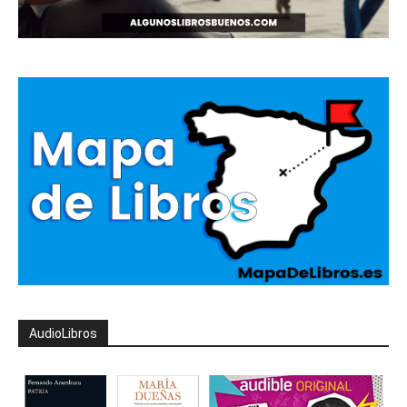
AudioLibros