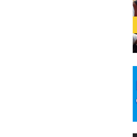
ica herencia las instrucciones –en clave– para
la que hay anotaciones manuscritas del mismísimo
entregar dicha libreta a Laura para que pudiera
a por haberle robado el Inferno. Pero no parece que
rque hay otras personas interesadas en las
anotaciones que, según dicen, podrían contener la
e ondas gravitatorias.
 se unirán para desentrañar el misterio de la libreta
́n que plantar cara a una librera neoyorkina (Carla
o que sea por conseguirla y a un hombre misterioso
 al Mossad. Además, mientras siguen la pista de la
el Inferno que posee Laura como las otras dos partes
araíso) que posee Carla di Modica, esconden un
valor, tanto cultural como económico, mucho mayor