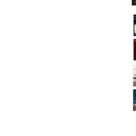
ibros como La librera y el ladrón. Pese a que uno de
 ‘este no es país para coleccionistas’, lo cierto es
 la demostración de que todavía existe entre
 libros. Una pasión que el autor demuestra sentir
mponen este thriller cultural de enorme calado.
r una chabola o un palacio, pero eso depende no
, como de lo que haya en el interior. Un libro está
 sus secretos. No te fíes de las apariencias.
A LIBRERA
incipios de los 90, mientras estaba en el
tizada por la prensa como Banda de la Alcantarilla,
 Ellos fueron los únicos que consiguieron escapar el
ía cayó sobre el grupo.
 Alcantarilla fue cosa de la prensa. Los periodistas