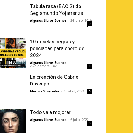
Tabula rasa (BAC 2) de
Segismundo Yojarranza
Algunos Libros Buenos
-
24 junio, 2019
0
10 novelas negras y
policiacas para enero de
2024
Algunos Libros Buenos
-
26 diciembre, 2023
0
La creación de Gabriel
Davenport
Marcos Sangrador
-
18 abril, 2023
0
Todo va a mejorar
Algunos Libros Buenos
-
6 julio, 2022
0