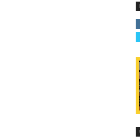
 ladrón
inosa
0 de junio de 2020
eta
08227847