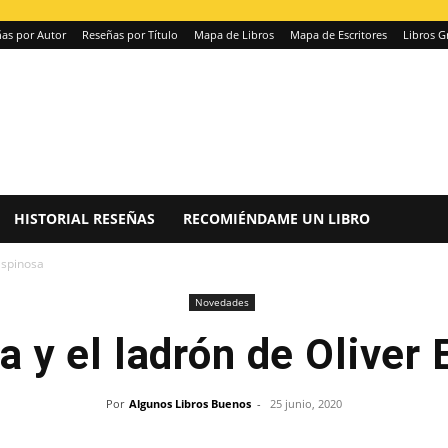
as por Autor
Reseñas por Título
Mapa de Libros
Mapa de Escritores
Libros G
HISTORIAL RESEÑAS
RECOMIÉNDAME UN LIBRO
 Espinosa
Novedades
ra y el ladrón de Oliver
Por
Algunos Libros Buenos
-
25 junio, 2020