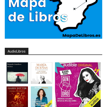
AudioLibros