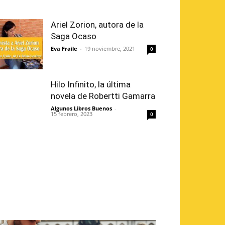
Ariel Zorion, autora de la
Saga Ocaso
Eva Fraile
-
19 noviembre, 2021
0
Hilo Infinito, la última
novela de Robertti Gamarra
Algunos Libros Buenos
-
15 febrero, 2023
0