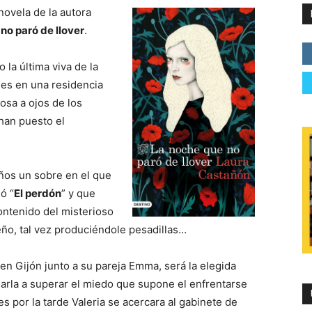
novela de la autora
no paró de llover
.
 la última viva de la
nes en una residencia
losa a ojos de los
han puesto el
años un sobre en el que
ó “
El perdón
” y que
contenido del misterioso
eño, tal vez produciéndole pesadillas…
 en Gijón junto a su pareja Emma, será la elegida
udarla a superar el miedo que supone el enfrentarse
es por la tarde Valeria se acercara al gabinete de