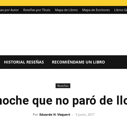
as por Autor
Reseñas por Título
Mapa de Libros
Mapa de Escritores
Libros G
HISTORIAL RESEÑAS
RECOMIÉNDAME UN LIBRO
Reseñas
noche que no paró de ll
Por
Eduardo H. Visquert
-
5 junio, 2017