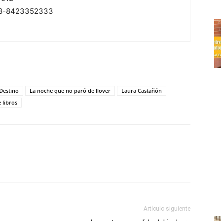
8-8423352333
 Destino
La noche que no paró de llover
Laura Castañón
 libros
Artículo siguiente