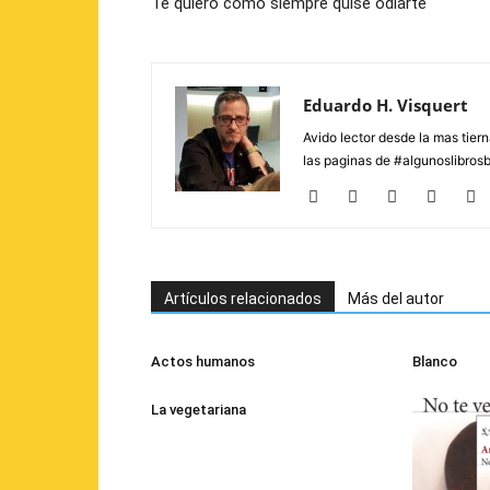
Te quiero como siempre quise odiarte
Eduardo H. Visquert
Avido lector desde la mas tier
las paginas de #algunoslibros
Artículos relacionados
Más del autor
Actos humanos
Blanco
La vegetariana