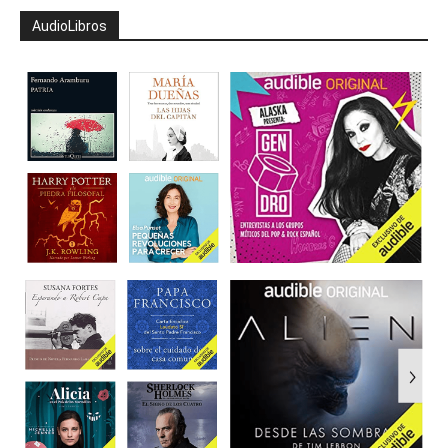
AudioLibros