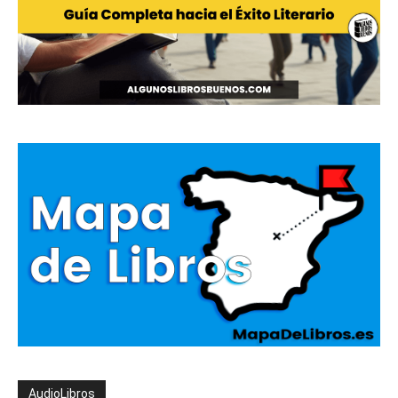
AudioLibros