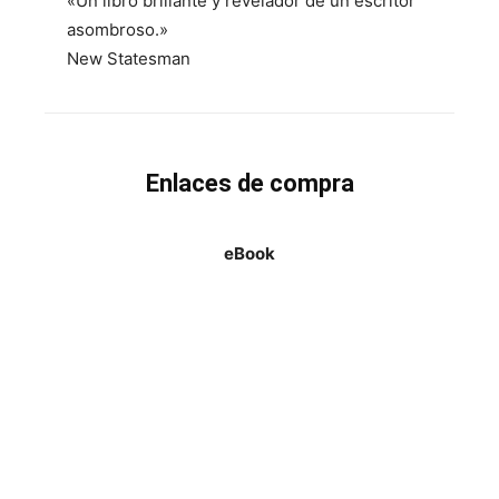
«Un libro brillante y revelador de un escritor
asombroso.»
New Statesman
Enlaces de compra
eBook