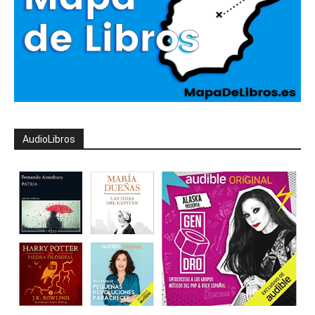
AudioLibros