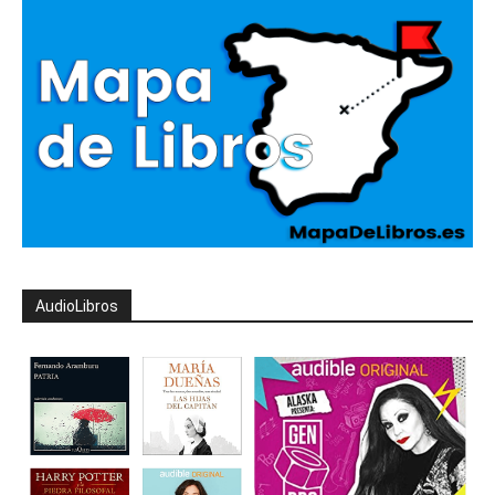
AudioLibros