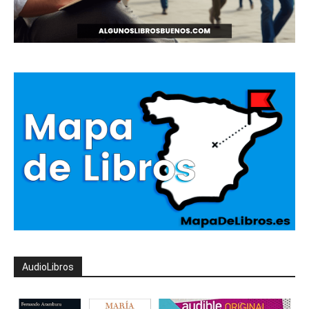
AudioLibros