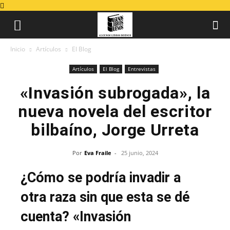
Inicio
Artículos
El Blog
Artículos
El Blog
Entrevistas
«Invasión subrogada», la
nueva novela del escritor
bilbaíno, Jorge Urreta
Por
Eva Fraile
-
25 junio, 2024
¿Cómo se podría invadir a
otra raza sin que esta se dé
cuenta? «Invasión