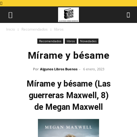
Inicio
Recomendados
libros
Recomendados
libros
Novedades
Mírame y bésame
Por
Algunos Libros Buenos
-
6 enero, 2023
Mírame y bésame (Las
guerreras Maxwell, 8)
de Megan Maxwell