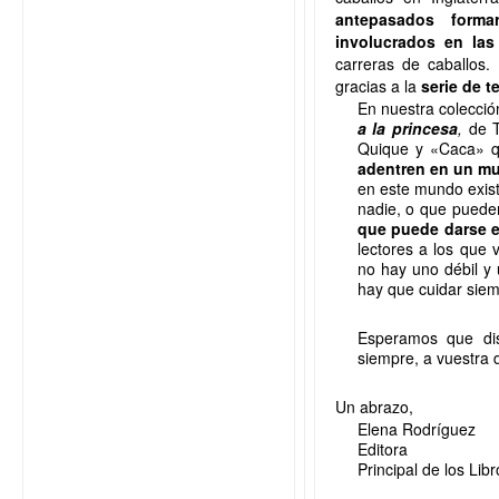
antepasados forma
involucrados en las
carreras de caballos
gracias a la
serie de t
En nuestra colección
a la princesa
,
de T
Quique y «Caca» q
adentren en un mu
en este mundo exis
nadie, o que pueden
que puede darse e
lectores a los que 
no hay uno débil y 
hay que cuidar siem
Esperamos que dis
siempre, a vuestra d
Un abrazo,
Elena Rodríguez
Editora
Principal de los Libr