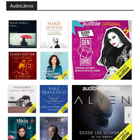
AudioLibros