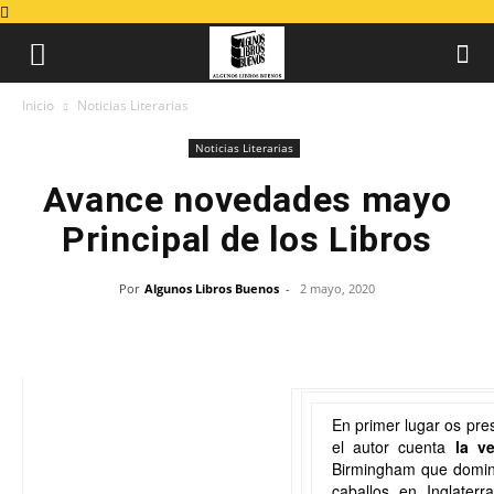
Inicio
Noticias Literarias
Noticias Literarias
Avance novedades mayo
Principal de los Libros
Por
Algunos Libros Buenos
-
2 mayo, 2020
En primer lugar os pr
el autor cuenta
la v
Birmingham que dominó
caballos en Inglaterr